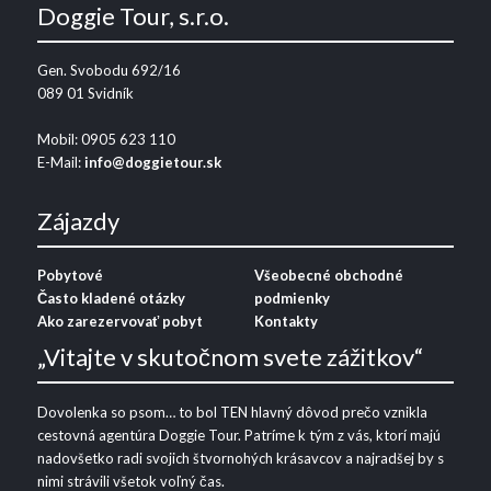
Doggie Tour, s.r.o.
Gen. Svobodu 692/16
089 01 Svidník
Mobil: 0905 623 110
E-Mail:
info@doggietour.sk
Zájazdy
Pobytové
Všeobecné obchodné
Často kladené otázky
podmienky
Ako zarezervovať pobyt
Kontakty
„Vitajte v skutočnom svete zážitkov“
Dovolenka so psom… to bol TEN hlavný dôvod prečo vznikla
cestovná agentúra Doggie Tour. Patríme k tým z vás, ktorí majú
nadovšetko radi svojich štvornohých krásavcov a najradšej by s
nimi strávili všetok voľný čas.