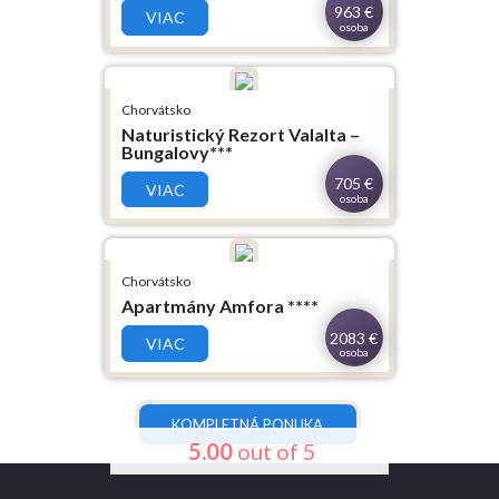
963
€
VIAC
osoba
5.00
out of 5
Chorvátsko
Naturistický Rezort Valalta –
Bungalovy***
705
€
VIAC
osoba
5.00
out of 5
Chorvátsko
Apartmány Amfora ****
2083
€
VIAC
osoba
KOMPLETNÁ PONUKA
5.00
out of 5