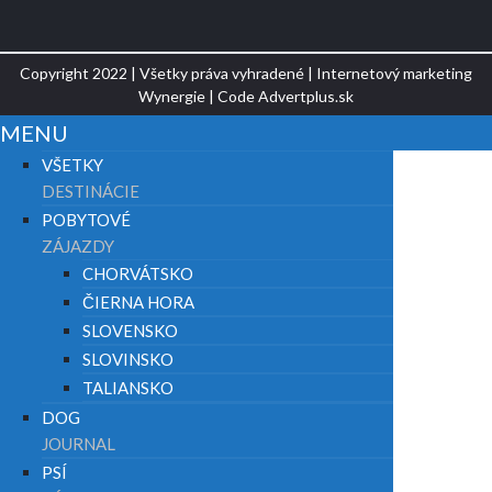
Copyright 2022 | Všetky práva vyhradené | Internetový marketing
Wynergie
| Code
Advertplus.sk
MENU
VŠETKY
DESTINÁCIE
POBYTOVÉ
ZÁJAZDY
CHORVÁTSKO
ČIERNA HORA
SLOVENSKO
SLOVINSKO
TALIANSKO
DOG
JOURNAL
PSÍ