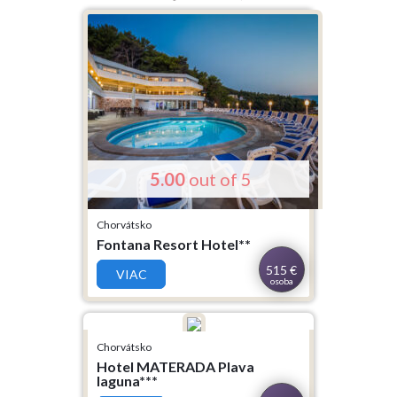
5.00
out of 5
Chorvátsko
Fontana Resort Hotel**
515
€
VIAC
osoba
Chorvátsko
Hotel MATERADA Plava
laguna***