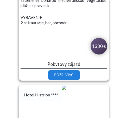
zatienenej bohatou mediteránskou vegetáciou,
pláž je upravená.
VYBAVENIE
2 reštaurácie, bar, obchodn…
1330
€
Pobytový zájazd
POZRI VIAC
Hotel Histrion ****