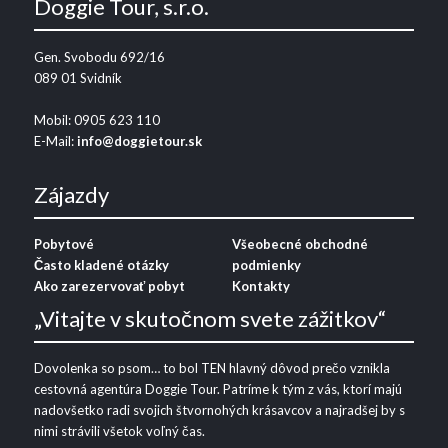
Doggie Tour, s.r.o.
Gen. Svobodu 692/16
089 01 Svidník
Mobil: 0905 623 110
E-Mail:
info@doggietour.sk
Zájazdy
Pobytové
Všeobecné obchodné
Často kladené otázky
podmienky
Ako zarezervovať pobyt
Kontakty
„Vitajte v skutočnom svete zážitkov“
Dovolenka so psom… to bol TEN hlavný dôvod prečo vznikla
cestovná agentúra Doggie Tour. Patríme k tým z vás, ktorí majú
nadovšetko radi svojich štvornohých krásavcov a najradšej by s
nimi strávili všetok voľný čas.