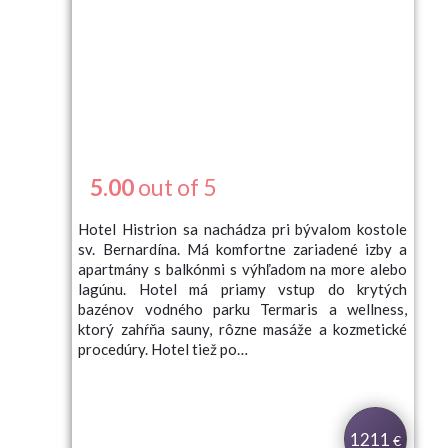
5.00
out of 5
Hotel Histrion sa nachádza pri bývalom kostole
sv. Bernardína. Má komfortne zariadené izby a
apartmány s balkónmi s výhľadom na more alebo
lagúnu. Hotel má priamy vstup do krytých
bazénov vodného parku Termaris a wellness,
ktorý zahŕňa sauny, rôzne masáže a kozmetické
procedúry. Hotel tiež po…
1211
€