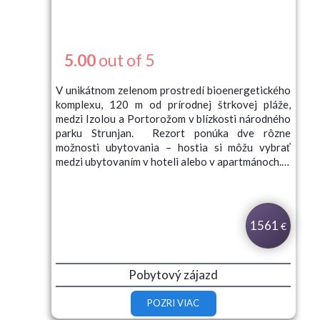
5.00
out of 5
V unikátnom zelenom prostredí bioenergetického
komplexu, 120 m od prírodnej štrkovej pláže,
medzi Izolou a Portorožom
v blízkosti národného
parku Strunjan. Rezort ponúka dve rôzne
možnosti ubytovania – hostia si môžu vybrať
medzi ubytovaním v hoteli alebo v apartmánoch.…
1561
€
Pobytový zájazd
POZRI VIAC