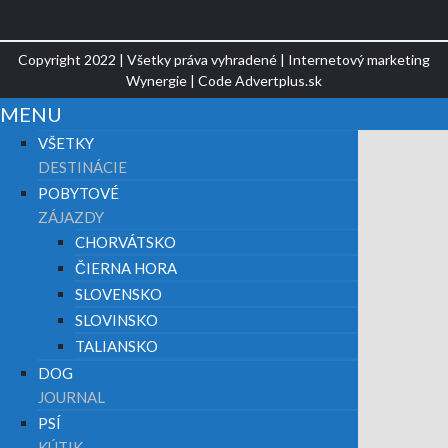
Copyright 2022 | Všetky práva vyhradené | Internetový marketing
Wynergie
| Code
Advertplus.sk
MENU
VŠETKY
DESTINÁCIE
POBYTOVÉ
ZÁJAZDY
CHORVÁTSKO
ČIERNA HORA
SLOVENSKO
SLOVINSKO
TALIANSKO
DOG
JOURNAL
PSÍ
KÚTIK