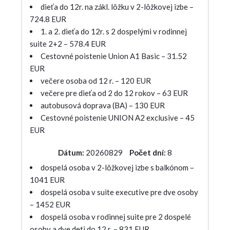
dieťa do 12r. na zákl. lôžku v 2-lôžkovej izbe –
724.8 EUR
1. a 2. dieťa do 12r. s 2 dospelými v rodinnej
suite 2+2 – 578.4 EUR
Cestovné poistenie Union A1 Basic – 31.52
EUR
večere osoba od 12 r. – 120 EUR
večere pre dieťa od 2 do 12 rokov – 63 EUR
autobusová doprava (BA) – 130 EUR
Cestovné poistenie UNION A2 exclusive – 45
EUR
Dátum:
20260829
Počet dní:
8
dospelá osoba v 2-lôžkovej izbe s balkónom –
1041 EUR
dospelá osoba v suite executive pre dve osoby
– 1452 EUR
dospelá osoba v rodinnej suite pre 2 dospelé
osoby a dve deti do 12 r. – 831 EUR