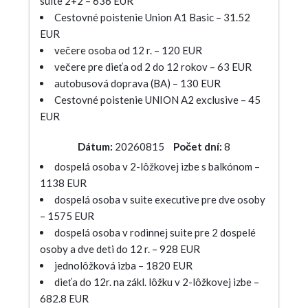
suite 2+2 – 636 EUR
Cestovné poistenie Union A1 Basic – 31.52
EUR
večere osoba od 12 r. – 120 EUR
večere pre dieťa od 2 do 12 rokov – 63 EUR
autobusová doprava (BA) – 130 EUR
Cestovné poistenie UNION A2 exclusive – 45
EUR
Dátum:
20260815
Počet dní:
8
dospelá osoba v 2-lôžkovej izbe s balkónom –
1138 EUR
dospelá osoba v suite executive pre dve osoby
– 1575 EUR
dospelá osoba v rodinnej suite pre 2 dospelé
osoby a dve deti do 12 r. – 928 EUR
jednolôžková izba – 1820 EUR
dieťa do 12r. na zákl. lôžku v 2-lôžkovej izbe –
682.8 EUR