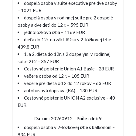
dospelá osoba v suite executive pre dve osoby
– 1021 EUR
dospelá osoba v rodinnej suite pre 2 dospelé
osoby a dve deti do 12 r. – 595 EUR
jednolôžková izba – 1169 EUR
dieťa do 12r. na zákl. lôžku v 2-lôžkovej izbe –
439.8 EUR
1. a 2. dieťa do 12r. s 2 dospelými v rodinnej
suite 2+2 – 357 EUR
Cestovné poistenie Union A1 Basic – 28 EUR
večere osoba od 12 r. – 105 EUR
večere pre dieťa od 2 do 12 rokov – 63 EUR
autobusová doprava (BA) – 130 EUR
Cestovné poistenie UNION A2 exclusive – 40
EUR
Dátum:
20260912
Počet dní:
9
dospelá osoba v 2-lôžkovej izbe s balkónom –
834 EUR