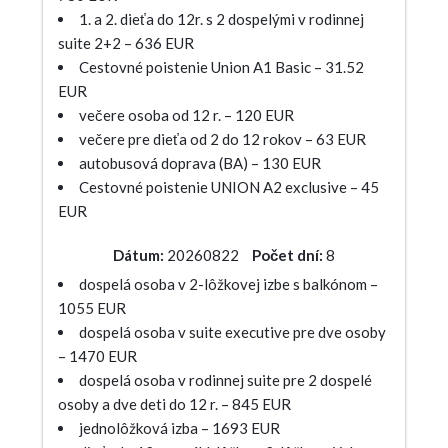
1. a 2. dieťa do 12r. s 2 dospelými v rodinnej
suite 2+2 – 636 EUR
Cestovné poistenie Union A1 Basic – 31.52
EUR
večere osoba od 12 r. – 120 EUR
večere pre dieťa od 2 do 12 rokov – 63 EUR
autobusová doprava (BA) – 130 EUR
Cestovné poistenie UNION A2 exclusive – 45
EUR
Dátum:
20260822
Počet dní:
8
dospelá osoba v 2-lôžkovej izbe s balkónom –
1055 EUR
dospelá osoba v suite executive pre dve osoby
– 1470 EUR
dospelá osoba v rodinnej suite pre 2 dospelé
osoby a dve deti do 12 r. – 845 EUR
jednolôžková izba – 1693 EUR