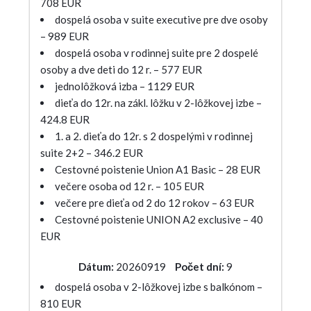
708 EUR
dospelá osoba v suite executive pre dve osoby
– 989 EUR
dospelá osoba v rodinnej suite pre 2 dospelé
osoby a dve deti do 12 r. – 577 EUR
jednolôžková izba – 1129 EUR
dieťa do 12r. na zákl. lôžku v 2-lôžkovej izbe –
424.8 EUR
1. a 2. dieťa do 12r. s 2 dospelými v rodinnej
suite 2+2 – 346.2 EUR
Cestovné poistenie Union A1 Basic – 28 EUR
večere osoba od 12 r. – 105 EUR
večere pre dieťa od 2 do 12 rokov – 63 EUR
Cestovné poistenie UNION A2 exclusive – 40
EUR
Dátum:
20260919
Počet dní:
9
dospelá osoba v 2-lôžkovej izbe s balkónom –
810 EUR