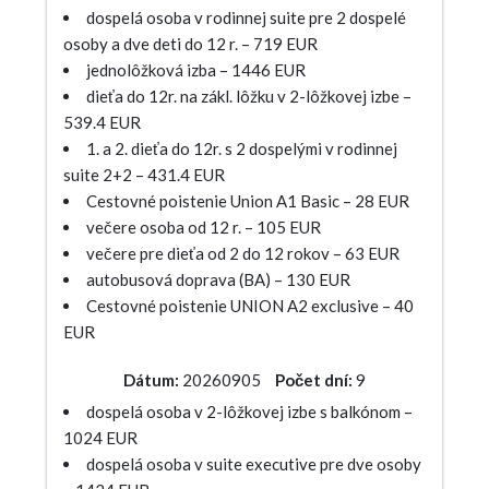
dospelá osoba v rodinnej suite pre 2 dospelé
osoby a dve deti do 12 r. – 719 EUR
jednolôžková izba – 1446 EUR
dieťa do 12r. na zákl. lôžku v 2-lôžkovej izbe –
539.4 EUR
1. a 2. dieťa do 12r. s 2 dospelými v rodinnej
suite 2+2 – 431.4 EUR
Cestovné poistenie Union A1 Basic – 28 EUR
večere osoba od 12 r. – 105 EUR
večere pre dieťa od 2 do 12 rokov – 63 EUR
autobusová doprava (BA) – 130 EUR
Cestovné poistenie UNION A2 exclusive – 40
EUR
Dátum:
20260905
Počet dní:
9
dospelá osoba v 2-lôžkovej izbe s balkónom –
1024 EUR
dospelá osoba v suite executive pre dve osoby