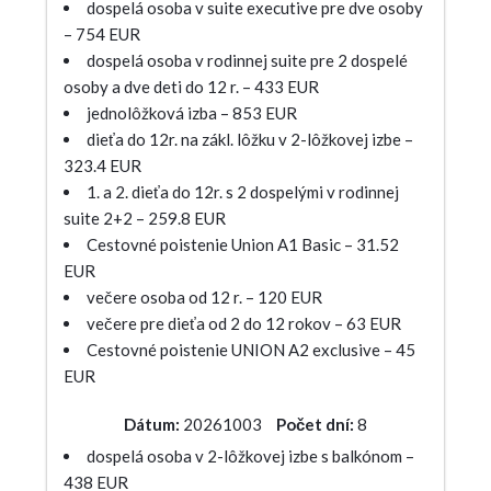
dospelá osoba v suite executive pre dve osoby
– 754 EUR
dospelá osoba v rodinnej suite pre 2 dospelé
osoby a dve deti do 12 r. – 433 EUR
jednolôžková izba – 853 EUR
dieťa do 12r. na zákl. lôžku v 2-lôžkovej izbe –
323.4 EUR
1. a 2. dieťa do 12r. s 2 dospelými v rodinnej
suite 2+2 – 259.8 EUR
Cestovné poistenie Union A1 Basic – 31.52
EUR
večere osoba od 12 r. – 120 EUR
večere pre dieťa od 2 do 12 rokov – 63 EUR
Cestovné poistenie UNION A2 exclusive – 45
EUR
Dátum:
20261003
Počet dní:
8
dospelá osoba v 2-lôžkovej izbe s balkónom –
438 EUR