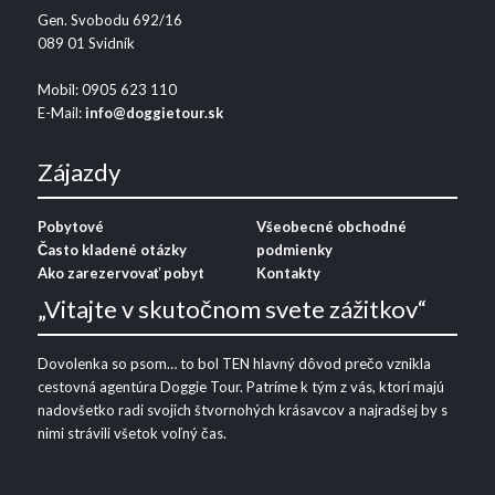
Gen. Svobodu 692/16
089 01 Svidník
Mobil: 0905 623 110
E-Mail:
info@doggietour.sk
Zájazdy
Pobytové
Všeobecné obchodné
Často kladené otázky
podmienky
Ako zarezervovať pobyt
Kontakty
„Vitajte v skutočnom svete zážitkov“
Dovolenka so psom… to bol TEN hlavný dôvod prečo vznikla
cestovná agentúra Doggie Tour. Patríme k tým z vás, ktorí majú
nadovšetko radi svojich štvornohých krásavcov a najradšej by s
nimi strávili všetok voľný čas.