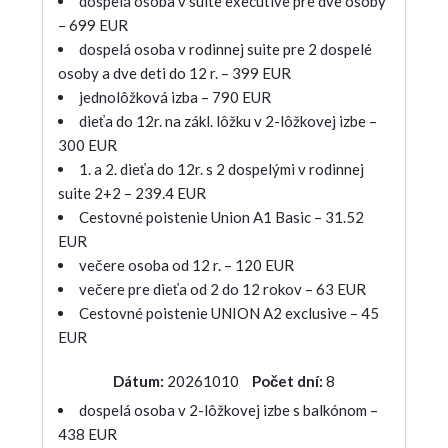
dospelá osoba v suite executive pre dve osoby
– 699 EUR
dospelá osoba v rodinnej suite pre 2 dospelé
osoby a dve deti do 12 r. – 399 EUR
jednolôžková izba – 790 EUR
dieťa do 12r. na zákl. lôžku v 2-lôžkovej izbe –
300 EUR
1. a 2. dieťa do 12r. s 2 dospelými v rodinnej
suite 2+2 – 239.4 EUR
Cestovné poistenie Union A1 Basic – 31.52
EUR
večere osoba od 12 r. – 120 EUR
večere pre dieťa od 2 do 12 rokov – 63 EUR
Cestovné poistenie UNION A2 exclusive – 45
EUR
Dátum:
20261010
Počet dní:
8
dospelá osoba v 2-lôžkovej izbe s balkónom –
438 EUR