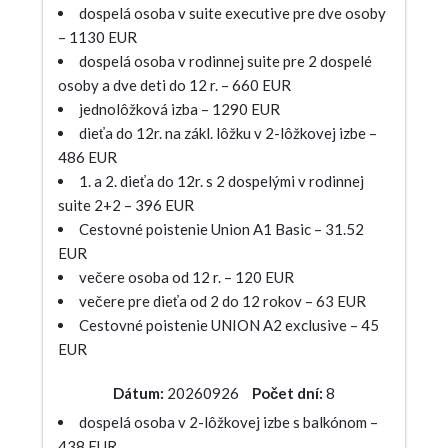
dospelá osoba v suite executive pre dve osoby
– 1130 EUR
dospelá osoba v rodinnej suite pre 2 dospelé
osoby a dve deti do 12 r. – 660 EUR
jednolôžková izba – 1290 EUR
dieťa do 12r. na zákl. lôžku v 2-lôžkovej izbe –
486 EUR
1. a 2. dieťa do 12r. s 2 dospelými v rodinnej
suite 2+2 – 396 EUR
Cestovné poistenie Union A1 Basic – 31.52
EUR
večere osoba od 12 r. – 120 EUR
večere pre dieťa od 2 do 12 rokov – 63 EUR
Cestovné poistenie UNION A2 exclusive – 45
EUR
Dátum:
20260926
Počet dní:
8
dospelá osoba v 2-lôžkovej izbe s balkónom –
438 EUR