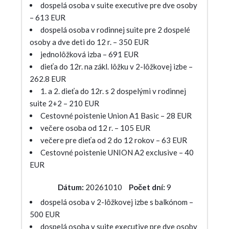
dospelá osoba v suite executive pre dve osoby
– 613 EUR
dospelá osoba v rodinnej suite pre 2 dospelé
osoby a dve deti do 12 r. – 350 EUR
jednolôžková izba – 691 EUR
dieťa do 12r. na zákl. lôžku v 2-lôžkovej izbe –
262.8 EUR
1. a 2. dieťa do 12r. s 2 dospelými v rodinnej
suite 2+2 – 210 EUR
Cestovné poistenie Union A1 Basic – 28 EUR
večere osoba od 12 r. – 105 EUR
večere pre dieťa od 2 do 12 rokov – 63 EUR
Cestovné poistenie UNION A2 exclusive – 40
EUR
Dátum:
20261010
Počet dní:
9
dospelá osoba v 2-lôžkovej izbe s balkónom –
500 EUR
dospelá osoba v suite executive pre dve osoby