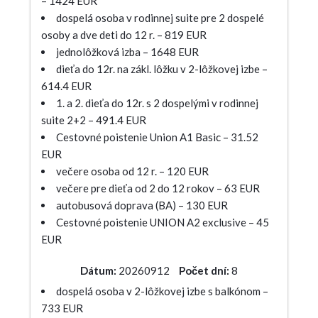
– 1424 EUR
dospelá osoba v rodinnej suite pre 2 dospelé
osoby a dve deti do 12 r. – 819 EUR
jednolôžková izba – 1648 EUR
dieťa do 12r. na zákl. lôžku v 2-lôžkovej izbe –
614.4 EUR
1. a 2. dieťa do 12r. s 2 dospelými v rodinnej
suite 2+2 – 491.4 EUR
Cestovné poistenie Union A1 Basic – 31.52
EUR
večere osoba od 12 r. – 120 EUR
večere pre dieťa od 2 do 12 rokov – 63 EUR
autobusová doprava (BA) – 130 EUR
Cestovné poistenie UNION A2 exclusive – 45
EUR
Dátum:
20260912
Počet dní:
8
dospelá osoba v 2-lôžkovej izbe s balkónom –
733 EUR