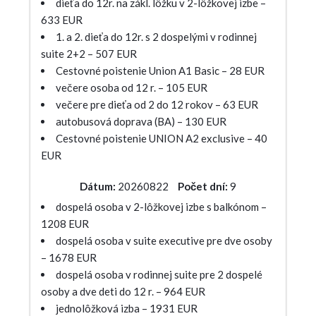
dieťa do 12r. na zákl. lôžku v 2-lôžkovej izbe –
633 EUR
1. a 2. dieťa do 12r. s 2 dospelými v rodinnej
suite 2+2 – 507 EUR
Cestovné poistenie Union A1 Basic – 28 EUR
večere osoba od 12 r. – 105 EUR
večere pre dieťa od 2 do 12 rokov – 63 EUR
autobusová doprava (BA) – 130 EUR
Cestovné poistenie UNION A2 exclusive – 40
EUR
Dátum:
20260822
Počet dní:
9
dospelá osoba v 2-lôžkovej izbe s balkónom –
1208 EUR
dospelá osoba v suite executive pre dve osoby
– 1678 EUR
dospelá osoba v rodinnej suite pre 2 dospelé
osoby a dve deti do 12 r. – 964 EUR
jednolôžková izba – 1931 EUR