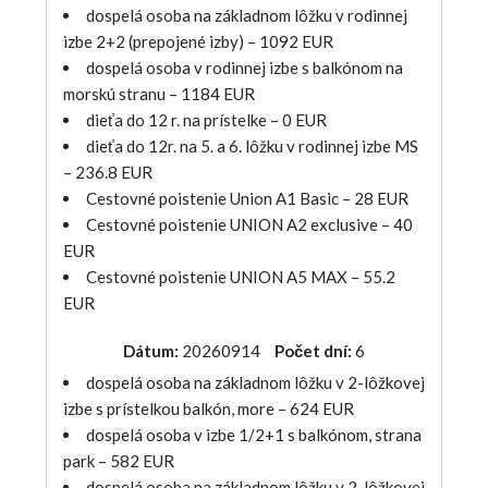
dospelá osoba na základnom lôžku v rodinnej
izbe 2+2 (prepojené izby) – 1092 EUR
dospelá osoba v rodinnej izbe s balkónom na
morskú stranu – 1184 EUR
dieťa do 12 r. na prístelke – 0 EUR
dieťa do 12r. na 5. a 6. lôžku v rodinnej izbe MS
– 236.8 EUR
Cestovné poistenie Union A1 Basic – 28 EUR
Cestovné poistenie UNION A2 exclusive – 40
EUR
Cestovné poistenie UNION A5 MAX – 55.2
EUR
Dátum:
20260914
Počet dní:
6
dospelá osoba na základnom lôžku v 2-lôžkovej
izbe s prístelkou balkón, more – 624 EUR
dospelá osoba v izbe 1/2+1 s balkónom, strana
park – 582 EUR
dospelá osoba na základnom lôžku v 2-lôžkovej