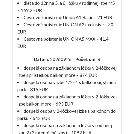
dieťa do 12r. na 5. a 6. lôžku v rodinnej izbe MS
– 169.2 EUR
Cestovné poistenie Union A1 Basic – 21 EUR
Cestovné poistenie UNION A2 exclusive – 30
EUR
Cestovné poistenie UNION A5 MAX – 41.4
EUR
Dátum:
20260926
Počet dní:
8
dospelá osoba na základnom lôžku v 2-lôžkovej
izbe s prístelkou balkón, more – 874 EUR
dospelá osoba v izbe 1/2+1 s balkónom, strana
park – 815 EUR
dospelá osoba na základnom lôžku v 2-lôžkovej
izbe balkón, more – 693 EUR
dospelá osoba v 2-lôžkovej izbe s balkónom do
parku – 643 EUR
dospelá osoba na základnom lôžku v rodinnej
izbe 2+2 (prepojené izby) – 1092 EUR