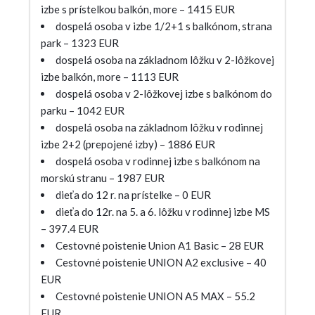
izbe s prístelkou balkón, more – 1415 EUR
dospelá osoba v izbe 1/2+1 s balkónom, strana
park – 1323 EUR
dospelá osoba na základnom lôžku v 2-lôžkovej
izbe balkón, more – 1113 EUR
dospelá osoba v 2-lôžkovej izbe s balkónom do
parku – 1042 EUR
dospelá osoba na základnom lôžku v rodinnej
izbe 2+2 (prepojené izby) – 1886 EUR
dospelá osoba v rodinnej izbe s balkónom na
morskú stranu – 1987 EUR
dieťa do 12 r. na prístelke – 0 EUR
dieťa do 12r. na 5. a 6. lôžku v rodinnej izbe MS
– 397.4 EUR
Cestovné poistenie Union A1 Basic – 28 EUR
Cestovné poistenie UNION A2 exclusive – 40
EUR
Cestovné poistenie UNION A5 MAX – 55.2
EUR