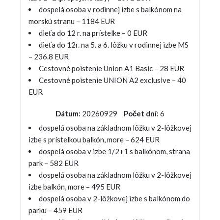
dospelá osoba v rodinnej izbe s balkónom na
morskú stranu – 1184 EUR
dieťa do 12 r. na prístelke – 0 EUR
dieťa do 12r. na 5. a 6. lôžku v rodinnej izbe MS
– 236.8 EUR
Cestovné poistenie Union A1 Basic – 28 EUR
Cestovné poistenie UNION A2 exclusive – 40
EUR
Dátum:
20260929
Počet dní:
6
dospelá osoba na základnom lôžku v 2-lôžkovej
izbe s prístelkou balkón, more – 624 EUR
dospelá osoba v izbe 1/2+1 s balkónom, strana
park – 582 EUR
dospelá osoba na základnom lôžku v 2-lôžkovej
izbe balkón, more – 495 EUR
dospelá osoba v 2-lôžkovej izbe s balkónom do
parku – 459 EUR