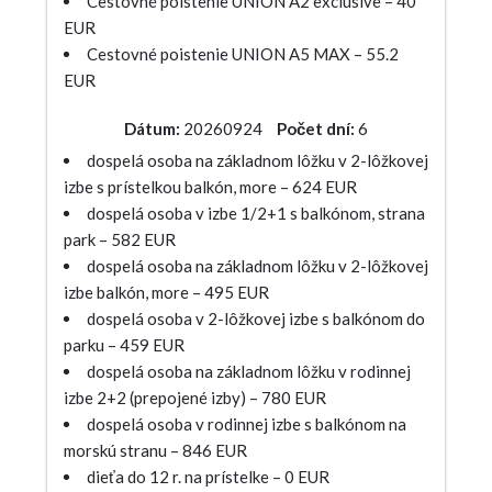
Cestovné poistenie UNION A2 exclusive – 40
EUR
Cestovné poistenie UNION A5 MAX – 55.2
EUR
Dátum:
20260924
Počet dní:
6
dospelá osoba na základnom lôžku v 2-lôžkovej
izbe s prístelkou balkón, more – 624 EUR
dospelá osoba v izbe 1/2+1 s balkónom, strana
park – 582 EUR
dospelá osoba na základnom lôžku v 2-lôžkovej
izbe balkón, more – 495 EUR
dospelá osoba v 2-lôžkovej izbe s balkónom do
parku – 459 EUR
dospelá osoba na základnom lôžku v rodinnej
izbe 2+2 (prepojené izby) – 780 EUR
dospelá osoba v rodinnej izbe s balkónom na
morskú stranu – 846 EUR
dieťa do 12 r. na prístelke – 0 EUR