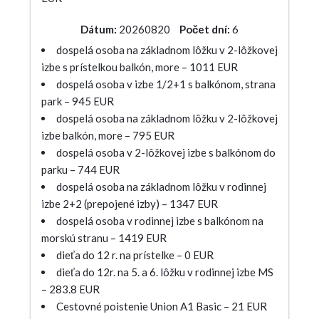
Dátum:
20260820
Počet dní:
6
dospelá osoba na základnom lôžku v 2-lôžkovej
izbe s prístelkou balkón, more – 1011 EUR
dospelá osoba v izbe 1/2+1 s balkónom, strana
park – 945 EUR
dospelá osoba na základnom lôžku v 2-lôžkovej
izbe balkón, more – 795 EUR
dospelá osoba v 2-lôžkovej izbe s balkónom do
parku – 744 EUR
dospelá osoba na základnom lôžku v rodinnej
izbe 2+2 (prepojené izby) – 1347 EUR
dospelá osoba v rodinnej izbe s balkónom na
morskú stranu – 1419 EUR
dieťa do 12 r. na prístelke – 0 EUR
dieťa do 12r. na 5. a 6. lôžku v rodinnej izbe MS
– 283.8 EUR
Cestovné poistenie Union A1 Basic – 21 EUR