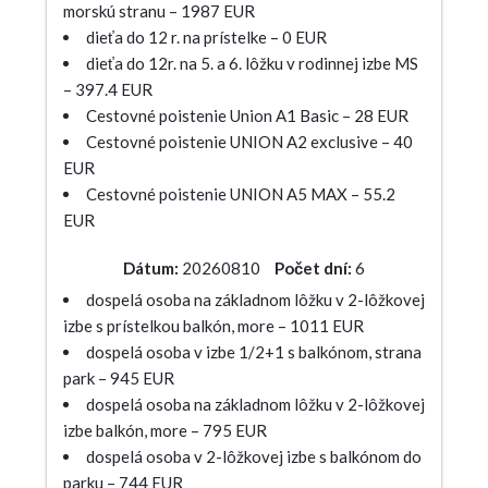
morskú stranu – 1987 EUR
dieťa do 12 r. na prístelke – 0 EUR
dieťa do 12r. na 5. a 6. lôžku v rodinnej izbe MS
– 397.4 EUR
Cestovné poistenie Union A1 Basic – 28 EUR
Cestovné poistenie UNION A2 exclusive – 40
EUR
Cestovné poistenie UNION A5 MAX – 55.2
EUR
Dátum:
20260810
Počet dní:
6
dospelá osoba na základnom lôžku v 2-lôžkovej
izbe s prístelkou balkón, more – 1011 EUR
dospelá osoba v izbe 1/2+1 s balkónom, strana
park – 945 EUR
dospelá osoba na základnom lôžku v 2-lôžkovej
izbe balkón, more – 795 EUR
dospelá osoba v 2-lôžkovej izbe s balkónom do
parku – 744 EUR