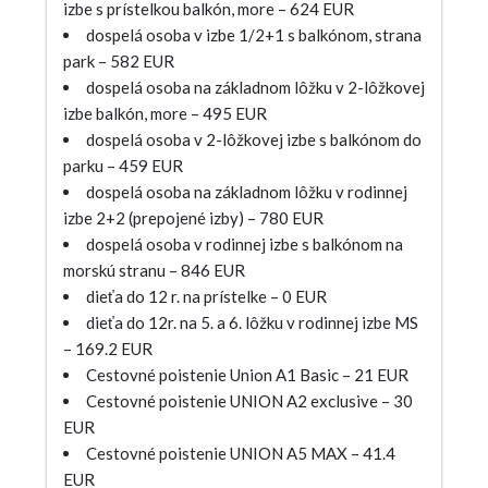
izbe s prístelkou balkón, more – 624 EUR
dospelá osoba v izbe 1/2+1 s balkónom, strana
park – 582 EUR
dospelá osoba na základnom lôžku v 2-lôžkovej
izbe balkón, more – 495 EUR
dospelá osoba v 2-lôžkovej izbe s balkónom do
parku – 459 EUR
dospelá osoba na základnom lôžku v rodinnej
izbe 2+2 (prepojené izby) – 780 EUR
dospelá osoba v rodinnej izbe s balkónom na
morskú stranu – 846 EUR
dieťa do 12 r. na prístelke – 0 EUR
dieťa do 12r. na 5. a 6. lôžku v rodinnej izbe MS
– 169.2 EUR
Cestovné poistenie Union A1 Basic – 21 EUR
Cestovné poistenie UNION A2 exclusive – 30
EUR
Cestovné poistenie UNION A5 MAX – 41.4
EUR