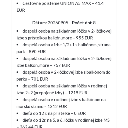
Cestovné poistenie UNION A5 MAX – 41.4
EUR
Dátum:
20260905
Počet dní:
8
dospelá osoba na základnom lôžku v 2-lôžkovej
izbe s prístelkou balkón, more – 955 EUR
dospelá osoba v izbe 1/2+1 s balkónom, strana
park – 890 EUR
dospelá osoba na základnom lôžku v 2-lôžkovej
izbe balkón, more – 757 EUR
dospelá osoba v 2-lôžkovej izbe s balkónom do
parku – 701 EUR
dospelá osoba na základnom lôžku v rodinnej
izbe 2+2 (prepojené izby) – 1219 EUR
dospelá osoba v rodinnej izbe s balkónom na
morskú stranu – 1312 EUR
dieťa do 12 r. na prístelke – 0 EUR
dieťa do 12r. na 5. a 6. lôžku v rodinnej izbe MS
– 262.44 EUR