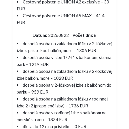
Cestovné poistenie UNION A2 exclusive – 30
EUR
Cestovné poistenie UNION A5 MAX – 41.4
EUR
Dátum:
20260822
Počet dní:
8
dospelá osoba na základnom lôžku v 2-lôžkovej
izbe s prístelkou balkón, more – 1306 EUR
dospelá osoba v izbe 1/2+1 s balkónom, strana
park – 1219 EUR
dospelá osoba na základnom lôžku v 2-lôžkovej
izbe balkón, more – 1028 EUR
dospelá osoba v 2-lôžkovej izbe s balkónom do
parku – 959 EUR
dospelá osoba na základnom lôžku v rodinnej
izbe 2+2 (prepojené izby) – 1736 EUR
dospelá osoba v rodinnej izbe s balkónom na
morskú stranu – 1834 EUR
dieťa do 12 r. na prístelke – 0 EUR