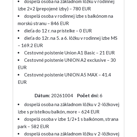
dospelá osoba na základnom lôžku v rodinnej
izbe 2+2 (prepojené izby) – 780 EUR
dospelá osoba v rodinnej izbe s balkónom na
morskú stranu – 846 EUR
dieťa do 12 r. na prístelke – 0 EUR
dieťa do 12r. na 5. a 6. lôžku v rodinnej izbe MS
– 169.2 EUR
Cestovné poistenie Union A1 Basic – 21 EUR
Cestovné poistenie UNION A2 exclusive – 30
EUR
Cestovné poistenie UNION A5 MAX – 41.4
EUR
Dátum:
20261004
Počet dní:
6
dospelá osoba na základnom lôžku v 2-lôžkovej
izbe s prístelkou balkón, more – 624 EUR
dospelá osoba v izbe 1/2+1 s balkónom, strana
park – 582 EUR
dospelá osoba na základnom lôžku v 2-lôžkovej