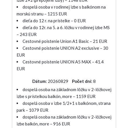
izbe 2+2 (prepojené izby) – 1148 EUR
dospelá osoba v rodinnej izbe s balkónom na
morskú stranu – 1215 EUR
dieťa do 12 r. na prístelke – 0 EUR
dieťa do 12r. na 5. a 6. lôžku v rodinnej izbe MS
– 243 EUR
Cestovné poistenie Union A1 Basic – 21 EUR
Cestovné poistenie UNION A2 exclusive – 30
EUR
Cestovné poistenie UNION A5 MAX – 41.4
EUR
Dátum:
20260829
Počet dní:
8
dospelá osoba na základnom lôžku v 2-lôžkovej
izbe s prístelkou balkón, more – 1159 EUR
dospelá osoba v izbe 1/2+1 s balkónom, strana
park – 1079 EUR
dospelá osoba na základnom lôžku v 2-lôžkovej
izbe balkón, more – 916 EUR