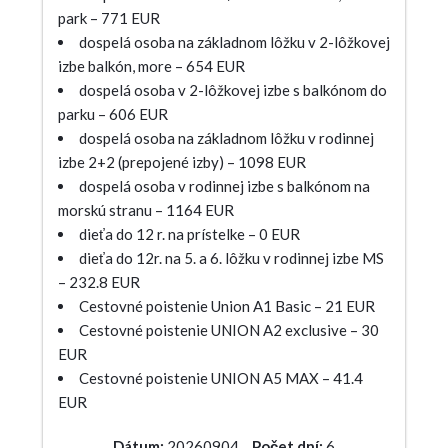
park – 771 EUR
dospelá osoba na základnom lôžku v 2-lôžkovej
izbe balkón, more – 654 EUR
dospelá osoba v 2-lôžkovej izbe s balkónom do
parku – 606 EUR
dospelá osoba na základnom lôžku v rodinnej
izbe 2+2 (prepojené izby) – 1098 EUR
dospelá osoba v rodinnej izbe s balkónom na
morskú stranu – 1164 EUR
dieťa do 12 r. na prístelke – 0 EUR
dieťa do 12r. na 5. a 6. lôžku v rodinnej izbe MS
– 232.8 EUR
Cestovné poistenie Union A1 Basic – 21 EUR
Cestovné poistenie UNION A2 exclusive – 30
EUR
Cestovné poistenie UNION A5 MAX – 41.4
EUR
Dátum:
20260904
Počet dní:
6