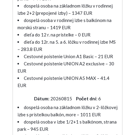
dospelá osoba na základnom lôžku v rodinnej
izbe 2+2 (prepojené izby) – 1347 EUR
dospelá osoba v rodinnej izbe s balkónom na
morskú stranu – 1419 EUR
dieťa do 12 r. na prístelke – 0 EUR
dieťa do 12r. na 5. a 6. lôžku v rodinnej izbe MS
– 283.8 EUR
Cestovné poistenie Union A1 Basic – 21 EUR
Cestovné poistenie UNION A2 exclusive – 30
EUR
Cestovné poistenie UNION A5 MAX – 41.4
EUR
Dátum:
20260815
Počet dní:
6
dospelá osoba na základnom lôžku v 2-lôžkovej
izbe s prístelkou balkón, more – 1011 EUR
dospelá osoba v izbe 1/2+1 s balkónom, strana
park – 945 EUR