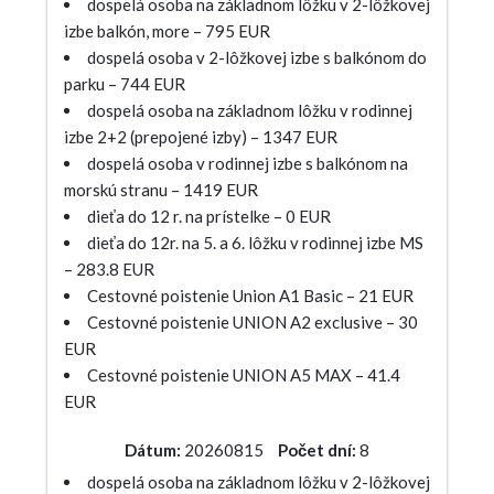
dospelá osoba na základnom lôžku v 2-lôžkovej
izbe balkón, more – 795 EUR
dospelá osoba v 2-lôžkovej izbe s balkónom do
parku – 744 EUR
dospelá osoba na základnom lôžku v rodinnej
izbe 2+2 (prepojené izby) – 1347 EUR
dospelá osoba v rodinnej izbe s balkónom na
morskú stranu – 1419 EUR
dieťa do 12 r. na prístelke – 0 EUR
dieťa do 12r. na 5. a 6. lôžku v rodinnej izbe MS
– 283.8 EUR
Cestovné poistenie Union A1 Basic – 21 EUR
Cestovné poistenie UNION A2 exclusive – 30
EUR
Cestovné poistenie UNION A5 MAX – 41.4
EUR
Dátum:
20260815
Počet dní:
8
dospelá osoba na základnom lôžku v 2-lôžkovej