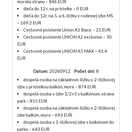
morskú stranu – 846 EUR
dieťa do 12 r. na prístelke – 0 EUR
dieťa do 12r. na 5. a 6. lôžku v rodinnej izbe MS
– 169.2 EUR
Cestovné poistenie Union A1 Basic – 21 EUR
Cestovné poistenie UNION A2 exclusive – 30
EUR
Cestovné poistenie UNION A5 MAX – 41.4
EUR
Dátum:
20260912
Počet dní:
8
dospelá osoba na základnom lôžku v 2-lôžkovej
izbe s prístelkou balkón, more – 874 EUR
dospelá osoba v izbe 1/2+1 s balkónom, strana
park – 815 EUR
dospelá osoba na základnom lôžku v 2-lôžkovej
izbe balkón, more – 693 EUR
dospelá osoba v 2-lôžkovej izbe s balkónom do
parku – 643 EUR