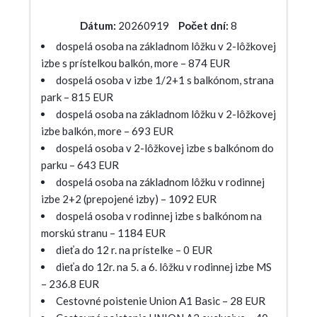
Dátum:
20260919
Počet dní:
8
dospelá osoba na základnom lôžku v 2-lôžkovej
izbe s prístelkou balkón, more – 874 EUR
dospelá osoba v izbe 1/2+1 s balkónom, strana
park – 815 EUR
dospelá osoba na základnom lôžku v 2-lôžkovej
izbe balkón, more – 693 EUR
dospelá osoba v 2-lôžkovej izbe s balkónom do
parku – 643 EUR
dospelá osoba na základnom lôžku v rodinnej
izbe 2+2 (prepojené izby) – 1092 EUR
dospelá osoba v rodinnej izbe s balkónom na
morskú stranu – 1184 EUR
dieťa do 12 r. na prístelke – 0 EUR
dieťa do 12r. na 5. a 6. lôžku v rodinnej izbe MS
– 236.8 EUR
Cestovné poistenie Union A1 Basic – 28 EUR