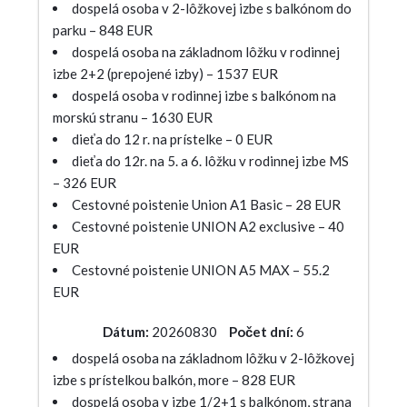
dospelá osoba v 2-lôžkovej izbe s balkónom do
parku – 848 EUR
dospelá osoba na základnom lôžku v rodinnej
izbe 2+2 (prepojené izby) – 1537 EUR
dospelá osoba v rodinnej izbe s balkónom na
morskú stranu – 1630 EUR
dieťa do 12 r. na prístelke – 0 EUR
dieťa do 12r. na 5. a 6. lôžku v rodinnej izbe MS
– 326 EUR
Cestovné poistenie Union A1 Basic – 28 EUR
Cestovné poistenie UNION A2 exclusive – 40
EUR
Cestovné poistenie UNION A5 MAX – 55.2
EUR
Dátum:
20260830
Počet dní:
6
dospelá osoba na základnom lôžku v 2-lôžkovej
izbe s prístelkou balkón, more – 828 EUR
dospelá osoba v izbe 1/2+1 s balkónom, strana