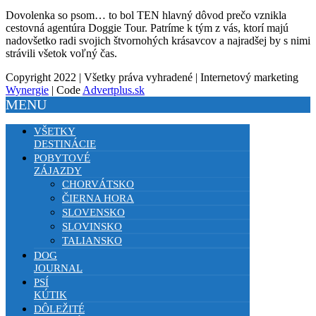
Dovolenka so psom… to bol TEN hlavný dôvod prečo vznikla
cestovná agentúra Doggie Tour. Patríme k tým z vás, ktorí majú
nadovšetko radi svojich štvornohých krásavcov a najradšej by s nimi
strávili všetok voľný čas.
Copyright 2022 | Všetky práva vyhradené | Internetový marketing
Wynergie
| Code
Advertplus.sk
MENU
VŠETKY
DESTINÁCIE
POBYTOVÉ
ZÁJAZDY
CHORVÁTSKO
ČIERNA HORA
SLOVENSKO
SLOVINSKO
TALIANSKO
DOG
JOURNAL
PSÍ
KÚTIK
DÔLEŽITÉ