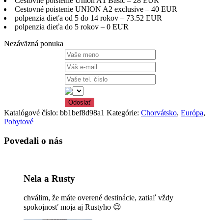
Cestovné poistenie Union A1 Basic – 28 EUR
Cestovné poistenie UNION A2 exclusive – 40 EUR
polpenzia dieťa od 5 do 14 rokov – 73.52 EUR
polpenzia dieťa do 5 rokov – 0 EUR
Nezáväzná ponuka
Katalógové číslo:
bb1bef8d98a1
Kategórie:
Chorvátsko
,
Európa
,
Pobytové
Povedali o nás
Nela a Rusty
chválim, že máte overené destinácie, zatiaľ vždy
spokojnosť moja aj Rustyho 😉