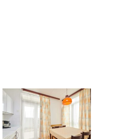
výmena uterákov a posteľnej bielizne
záverečné upratovanie
pobytové taxy
Cena nezahŕňa
polpenzia v hoteli Delfin (šv.stoly) 21 €/deň, dieťa do 5r.
zadarmo, dieťa 5-14r. -50%
detská postieľka (na vyžiadanie) zadarmo
autobusová doprava: 130 € (pozri informácie)
parkovanie 2 €/noc
domáce zviera (na vyžiadanie) 18 €/noc (na recepcii)
Minimálny počet nocí: 7 (príplatok za kratší pobyt 20%)